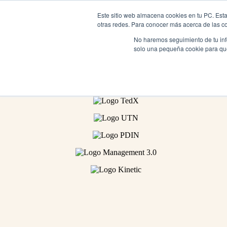
Ir al contenido
Este sitio web almacena cookies en tu PC. Esta
otras redes. Para conocer más acerca de las coo
No haremos seguimiento de tu info
solo una pequeña cookie para que 
¡Hola! Te invito a recorrer juntos un camino de crecim
Acompaño a personas y organizaciones en liderazgo, a
Realizar una consulta